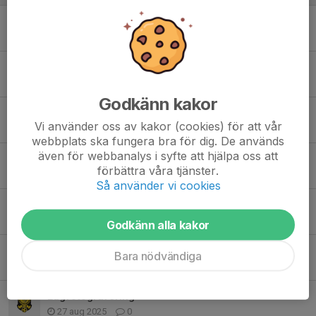
Vi kör lek i hallen i morgon
20 feb, 16:01
0
Sista träningen innan jullov
17 dec 2025
0
Godkänn kakor
Kvarglömda skor
Vi använder oss av kakor (cookies) för att vår
6 dec 2025
0
webbplats ska fungera bra för dig. De används
även för webbanalys i syfte att hjälpa oss att
Nu kör vi igång med Bollek!
förbättra våra tjänster.
1 nov 2025
0
Så använder vi cookies
Dags för inomhussäsong!
19 okt 2025
0
Godkänn alla kakor
Närvaroanmälan
Bara nödvändiga
30 aug 2025
0
Lagfotografering
27 aug 2025
0