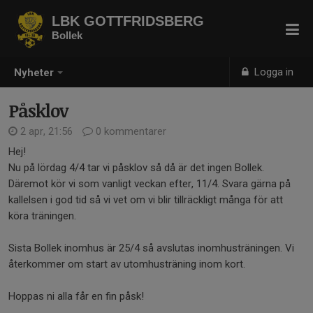
LBK GOTTFRIDSBERG
Bollek
Logga in
Nyheter
Påsklov
2 apr, 21:56
0 kommentarer
Hej!
Nu på lördag 4/4 tar vi påsklov så då är det ingen Bollek.
Däremot kör vi som vanligt veckan efter, 11/4. Svara gärna på
kallelsen i god tid så vi vet om vi blir tillräckligt många för att
köra träningen.
Sista Bollek inomhus är 25/4 så avslutas inomhusträningen. Vi
återkommer om start av utomhusträning inom kort.
Hoppas ni alla får en fin påsk!