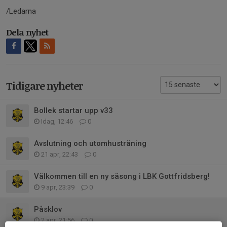
/Ledarna
Dela nyhet
Tidigare nyheter
Bollek startar upp v33
Idag, 12:46
0
Avslutning och utomhusträning
21 apr, 22:43
0
Välkommen till en ny säsong i LBK Gottfridsberg!
9 apr, 23:39
0
Påsklov
2 apr, 21:56
0