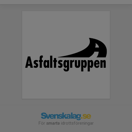
För
smarta
idrottsföreningar