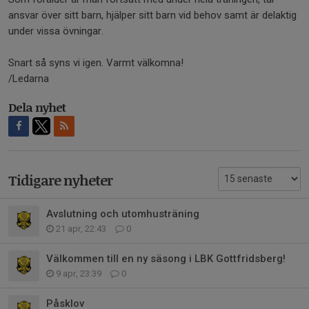
ansvar över sitt barn, hjälper sitt barn vid behov samt är delaktig
under vissa övningar.
Snart så syns vi igen. Varmt välkomna!
/Ledarna
Dela nyhet
Tidigare nyheter
Avslutning och utomhusträning
21 apr, 22:43
0
Välkommen till en ny säsong i LBK Gottfridsberg!
9 apr, 23:39
0
Påsklov