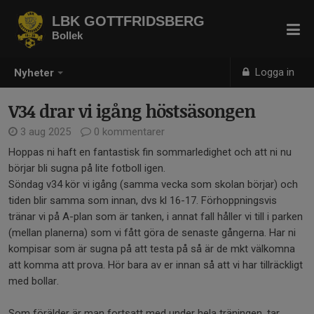
LBK GOTTFRIDSBERG
Bollek
Logga in
Nyheter
V34 drar vi igång höstsäsongen
3 aug 2025
0 kommentarer
Hoppas ni haft en fantastisk fin sommarledighet och att ni nu
börjar bli sugna på lite fotboll igen.
Söndag v34 kör vi igång (samma vecka som skolan börjar) och
tiden blir samma som innan, dvs kl 16-17. Förhoppningsvis
tränar vi på A-plan som är tanken, i annat fall håller vi till i parken
(mellan planerna) som vi fått göra de senaste gångerna. Har ni
kompisar som är sugna på att testa på så är de mkt välkomna
att komma att prova. Hör bara av er innan så att vi har tillräckligt
med bollar.
Som förälder är man fortsatt med under hela träningen, tar