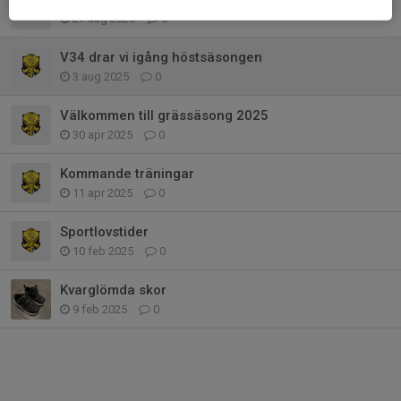
27 aug 2025
0
V34 drar vi igång höstsäsongen
3 aug 2025
0
Välkommen till grässäsong 2025
30 apr 2025
0
Kommande träningar
11 apr 2025
0
Sportlovstider
10 feb 2025
0
Kvarglömda skor
9 feb 2025
0