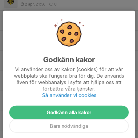
2 apr, 21:56
0
Vi kör lek i hallen i morgon
20 feb, 16:01
0
Sista träningen innan jullov
17 dec 2025
0
Kvarglömda skor
Godkänn kakor
6 dec 2025
0
Vi använder oss av kakor (cookies) för att vår
webbplats ska fungera bra för dig. De används
Nu kör vi igång med Bollek!
även för webbanalys i syfte att hjälpa oss att
1 nov 2025
0
förbättra våra tjänster.
Så använder vi cookies
Dags för inomhussäsong!
19 okt 2025
0
Godkänn alla kakor
Närvaroanmälan
30 aug 2025
0
Bara nödvändiga
Lagfotografering