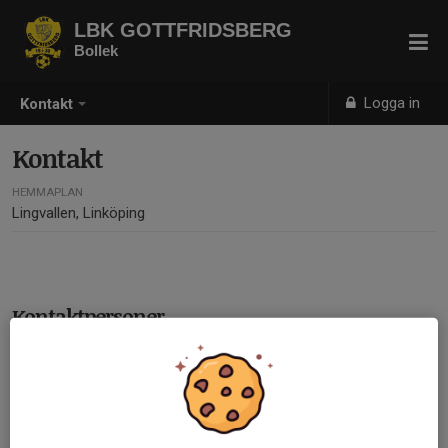
LBK GOTTFRIDSBERG
Bollek
Logga in
Kontakt
Kontakt
HEMMAPLAN
Lingvallen, Linköping
Kontaktpersoner
Hanna Idefjärd
Huvudansvarig Bollek, Tränare (-22/-23)
070-661 97 71
E-post visas bara för inloggade