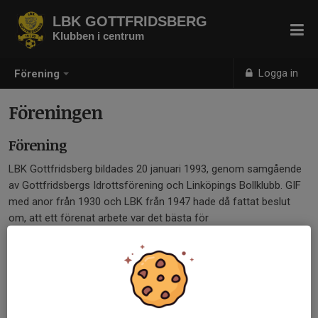
LBK GOTTFRIDSBERG
Klubben i centrum
Logga in
Förening
Föreningen
Förening
LBK Gottfridsberg bildades 20 januari 1993, genom samgående
av Gottfridsbergs Idrottsförening och Linköpings Bollklubb. GIF
med anor från 1930 och LBK från 1947 hade då fattat beslut
om, att ett förenat arbete var det bästa för
fotbollsverksamheten i det gemensamma upptagningsområdet i
Linköping. Historiskt har GIF haft flera idrotter på programmet,
såsom bandy, bordtennis, ishockey och fotboll med bästa
säsong i division 3.
LBK-arna spelade i början även bandy, men fotboll har alltid varit
den främsta idrotten.