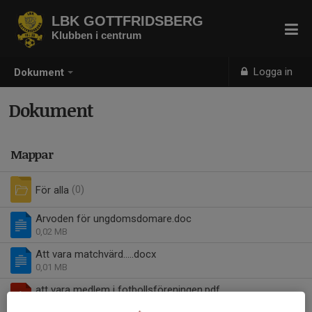
LBK GOTTFRIDSBERG
Klubben i centrum
Logga in
Dokument
Dokument
Mappar
För alla
(0)
Arvoden för ungdomsdomare.doc
0,02 MB
Att vara matchvärd.....docx
0,01 MB
att vara medlem i fotbollsföreningen.pdf
3,96 MB
| Att var med i fotbollsföreningen