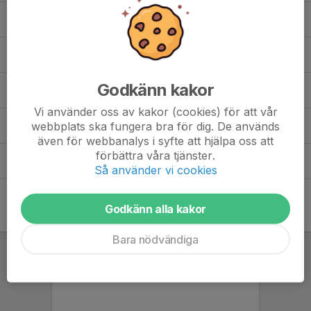
LBK - Spelidé och träningsidé-4.pptx
0,15 MB
LBK Gottfridsberg P platser Lingvallen.docx
0,21 MB
LBK Gottfridsberg minnesanteckningar spelarmöte 20131008.docx
Godkänn kakor
0,08 MB
Vi använder oss av kakor (cookies) för att vår
Medlemsansökan (1).xlsx
webbplats ska fungera bra för dig. De används
0,07 MB
även för webbanalys i syfte att hjälpa oss att
förbättra våra tjänster.
policyungdom.pdf
0,06 MB
Så använder vi cookies
Godkänn alla kakor
Bara nödvändiga