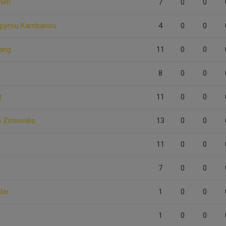
meh
7
0
0
 Spyrou Kambanou
4
0
0
iang
11
0
0
8
0
0
t
11
0
0
n Zirnovalis
13
0
0
11
0
0
7
0
0
der
1
0
0
1
0
0