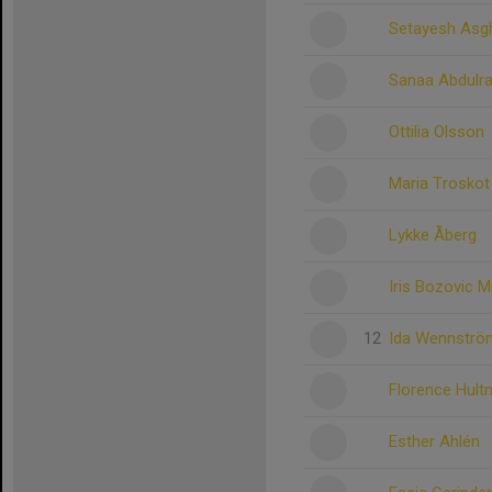
Setayesh Asgh
Sanaa Abdulr
Ottilia Olsson
Maria Troskot
Lykke Åberg
Iris Bozovic Mi
12
Ida Wennströ
Florence Hul
Esther Ahlén