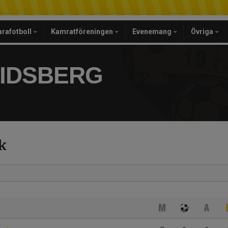
arafotboll
Kamratföreningen
Evenemang
Övriga
RIDSBERG
k