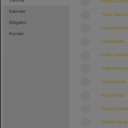
Statistik
Yafatou Jam
Kalender
Thalia-Maria
Bildgalleri
Tanessa Bunl
Kontakt
Svea Brynås
Stella Lindkvis
Stella Eriksso
Siv Nordmark
Sigrid Nööjd
Sigrid Nordlan
Shkurte Danqi