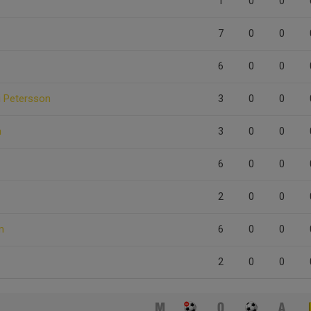
1
0
0
7
0
0
6
0
0
i Petersson
3
0
0
n
3
0
0
6
0
0
2
0
0
m
6
0
0
2
0
0