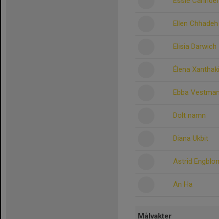
Essie Carinder
Ellen Chhadeh
Elisia Darwich
Élena Xanthak
Ebba Vestma
Dolt namn
Diana Ukbit
Astrid Engblo
An Ha
Målvakter