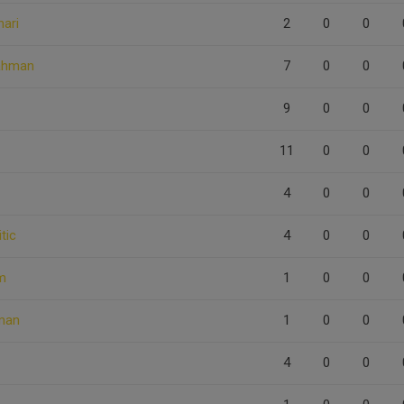
ari
2
0
0
ahman
7
0
0
9
0
0
11
0
0
4
0
0
tic
4
0
0
m
1
0
0
tman
1
0
0
4
0
0