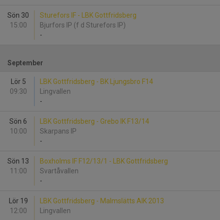
Sön 30
Sturefors IF - LBK Gottfridsberg
15:00
Bjurfors IP (f d Sturefors IP)
-
September
Lör 5
LBK Gottfridsberg - BK Ljungsbro F14
09:30
Lingvallen
-
Sön 6
LBK Gottfridsberg - Grebo IK F13/14
10:00
Skarpans IP
-
Sön 13
Boxholms IF F12/13/1 - LBK Gottfridsberg
11:00
Svartåvallen
-
Lör 19
LBK Gottfridsberg - Malmslätts AIK 2013
12:00
Lingvallen