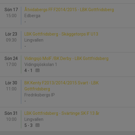
Sön 17
Åtvidabergs FF F2014/2015 - LBK Gottfridsberg
15:00
Edberga
-
Lör 23
LBK Gottfridsberg - Skäggetorps IF U13
09:30
Lingvallen
-
Sön 24
Vidingsjö MoIF /BK Derby - LBK Gottfridsberg
17:00
Vidingsjöskolan 1
4
-
1
Lör 30
BK Kenty F2013/2014/2015 Svart - LBK
11:00
Gottfridsberg
Fredriksbergs IP
-
Sön 31
LBK Gottfridsberg - Svärtinge SK F 13 år
10:00
Lingvallen
5
-
3