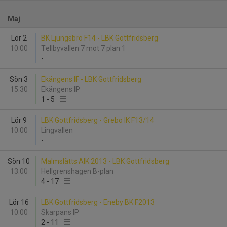
Maj
Lör 2
BK Ljungsbro F14 - LBK Gottfridsberg
10:00
Tellbyvallen 7 mot 7 plan 1
-
Sön 3
Ekängens IF - LBK Gottfridsberg
15:30
Ekängens IP
1
-
5
Lör 9
LBK Gottfridsberg - Grebo IK F13/14
10:00
Lingvallen
-
Sön 10
Malmslätts AIK 2013 - LBK Gottfridsberg
13:00
Hellgrenshagen B-plan
4
-
17
Lör 16
LBK Gottfridsberg - Eneby BK F2013
10:00
Skarpans IP
2
-
11