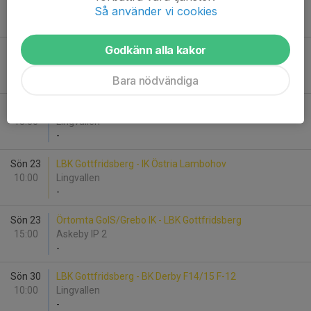
13:00
Lingvallen
Så använder vi cookies
-
Godkänn alla kakor
Tis 18
Ekängens IF - LBK Gottfridsberg
19:00
Ekängens IP
Bara nödvändiga
-
Ons 19
LBK Gottfridsberg - IK Östria Lambohov
18:30
Lingvallen
-
Sön 23
LBK Gottfridsberg - IK Östria Lambohov
10:00
Lingvallen
-
Sön 23
Örtomta GoIS/Grebo IK - LBK Gottfridsberg
15:00
Askeby IP 2
-
Sön 30
LBK Gottfridsberg - BK Derby F14/15 F-12
10:00
Lingvallen
-