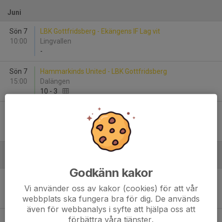
Juni
Sön 7
LBK Gottfridsberg - Ekängens IF Lag vit
10:00
Lingvallen
-
Sön 7
Hammarkinds United - LBK Gottfridsberg
15:00
Dalängen
10
-
3
Mån 8
Kisa BK F2014 - LBK Gottfridsberg
18:30
Kisa IP C-plan
-
Augusti
Godkänn kakor
Lör 15
LBK Gottfridsberg - Sturefors IF F2014 vit
Vi använder oss av kakor (cookies) för att vår
10:00
Lingvallen
webbplats ska fungera bra för dig. De används
-
även för webbanalys i syfte att hjälpa oss att
förbättra våra tjänster.
Sön 16
LBK Gottfridsberg - Svärtinge SK F 13 år