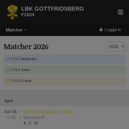
LBK GOTTFRIDSBERG
F13/14
Logga in
Matcher
Matcher 2026
F12 C Mellersta
F13 C Östra
F13 C2 Höst
April
Sön 26
LBK Gottfridsberg - IK Waria
12:00
Skarpans IP
4
-
5