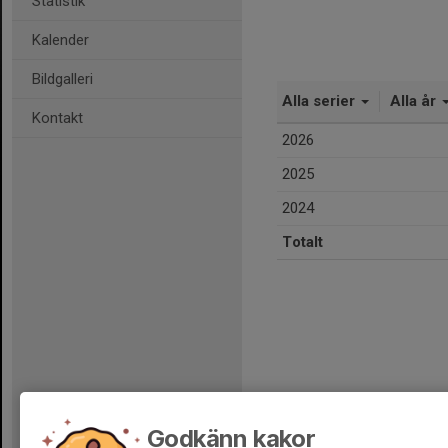
Statistik
Kalender
Bildgalleri
Alla serier
Alla år
Kontakt
2026
2025
2024
Totalt
Godkänn kakor