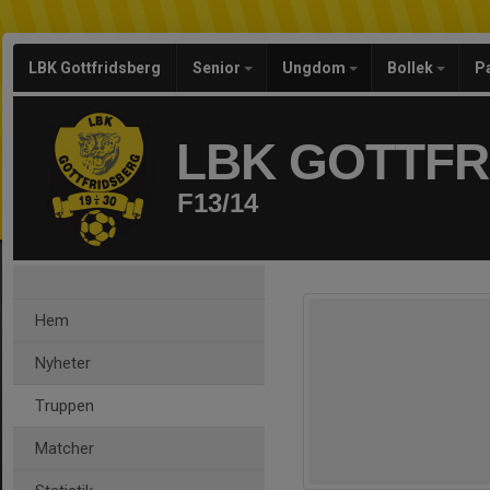
LBK Gottfridsberg
Senior
Ungdom
Bollek
P
LBK GOTTF
F13/14
Hem
Nyheter
Truppen
Matcher