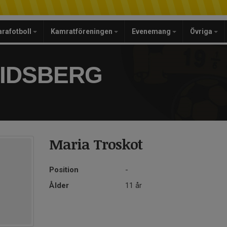
arafotboll
Kamratföreningen
Evenemang
Övriga
RIDSBERG
Maria Troskot
Position
-
Ålder
11 år