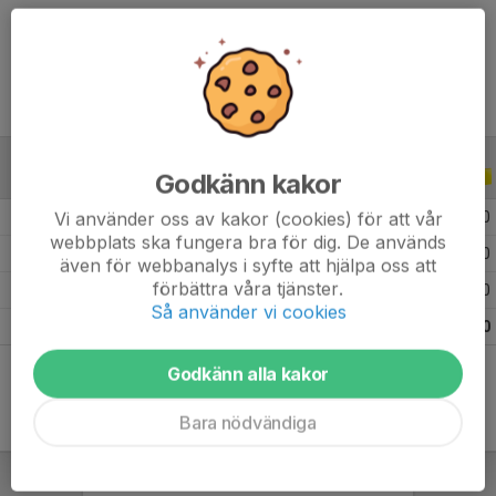
Ålder
12 år
Godkänn kakor
ALLA SERIER
ALLA ÅR
Vi använder oss av kakor (cookies) för att vår
2026
7
0
0
0
webbplats ska fungera bra för dig. De används
2025
13
0
0
0
även för webbanalys i syfte att hjälpa oss att
förbättra våra tjänster.
2024
13
0
0
0
Så använder vi cookies
Totalt
33
0
0
0
Godkänn alla kakor
Bara nödvändiga