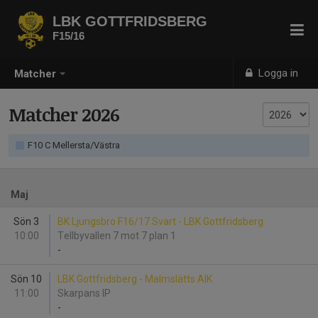
LBK GOTTFRIDSBERG
F15/16
Logga in
Matcher
Matcher 2026
F10 C Mellersta/Västra
Maj
Sön 3
BK Ljungsbro F16/17 Svart - LBK Gottfridsberg
10:00
Tellbyvallen 7 mot 7 plan 1
-
Sön 10
LBK Gottfridsberg - Malmslätts AIK
11:00
Skarpans IP
-