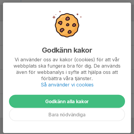
Augusti
Lör 8
Rimforsa IF F15/16 - LBK Gottfridsberg
11:00
Rimaster Arena
-
Godkänn kakor
Lör 15
LBK Gottfridsberg - BK Zeros F16 Vit
11:00
Skarpans IP
Vi använder oss av kakor (cookies) för att vår
-
webbplats ska fungera bra för dig. De används
även för webbanalys i syfte att hjälpa oss att
Tor 20
Malmslätts AIK - LBK Gottfridsberg
förbättra våra tjänster.
18:00
Hellgrenshagen D-plan 2
Så använder vi cookies
-
Lör 29
LBK Gottfridsberg - BK Ljungsbro F16/17 Svart
Godkänn alla kakor
11:00
Skarpans IP
-
Bara nödvändiga
September