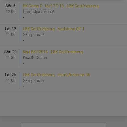
Sön 6
BK Derby F- 16/17 F-10 - LBK Gottfridsberg
12:00
Grenadjärvallen A
-
Lör 12
LBK Gottfridsberg - Vadstena GIF 1
11:00
Skarpans IP
-
Sön 20
Kisa BK F2016 - LBK Gottfridsberg
11:30
Kisa IP C-plan
-
Lör 26
LBK Gottfridsberg - Hemgårdarnas BK
11:00
Skarpans IP
-