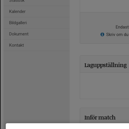
Statistik
Kalender
Bildgalleri
Endast 
Dokument
Skriv om du 
Kontakt
Laguppställning
Inför match