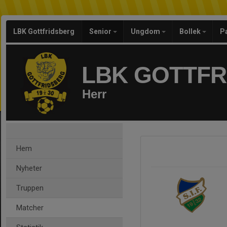
LBK Gottfridsberg
Senior
Ungdom
Bollek
P
LBK GOTTF
Herr
Hem
Nyheter
Truppen
Matcher