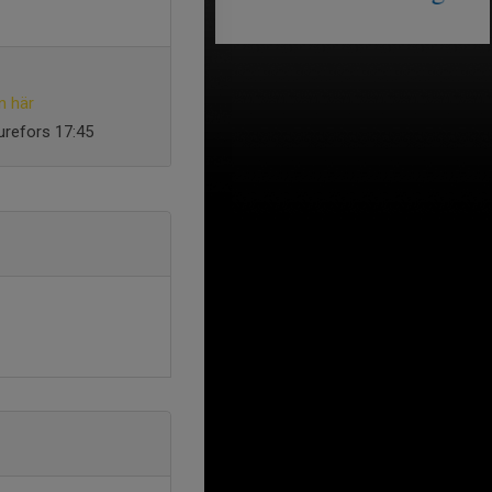
n här
turefors 17:45