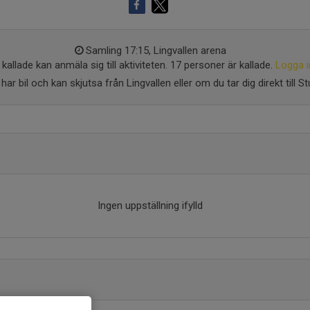
Samling 17:15, Lingvallen arena
kallade kan anmäla sig till aktiviteten. 17 personer är kallade.
Logga i
har bil och kan skjutsa från Lingvallen eller om du tar dig direkt till S
Ingen uppställning ifylld