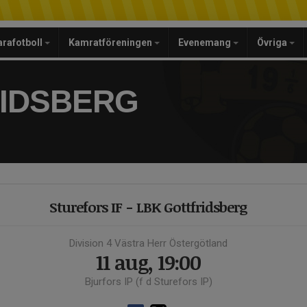
arafotboll
Kamratföreningen
Evenemang
Övriga
RIDSBERG
Sturefors IF - LBK Gottfridsberg
Division 4 Västra Herr Östergötland
11 aug, 19:00
Bjurfors IP (f d Sturefors IP)