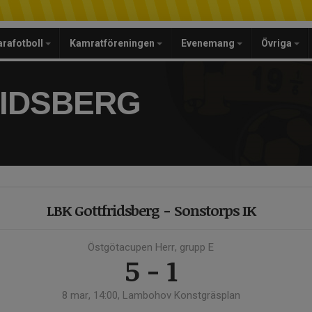
arafotboll
Kamratföreningen
Evenemang
Övriga
RIDSBERG
LBK Gottfridsberg - Sonstorps IK
Östgötacupen Herr, grupp E
5 - 1
8 mar, 14:00, Lambohov Konstgräsplan