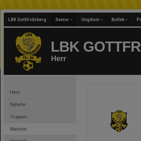
LBK Gottfridsberg
Senior
Ungdom
Bollek
P
LBK GOTTF
Herr
Hem
Nyheter
Truppen
Matcher