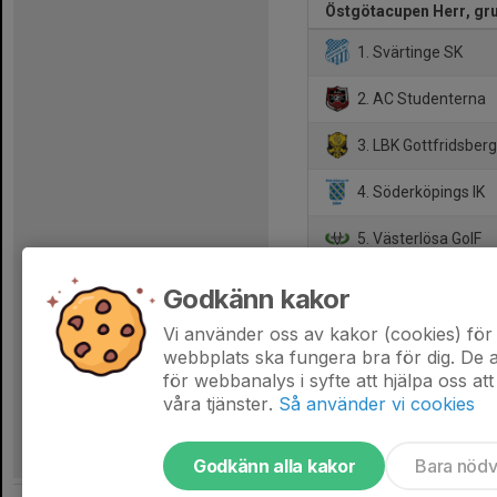
Östgötacupen Herr, gr
1. Svärtinge SK
2. AC Studenterna
3. LBK Gottfridsber
4. Söderköpings IK
5. Västerlösa GoIF
6. Sonstorps IK
Godkänn kakor
7. Västra Husby IF
Vi använder oss av kakor (cookies) för 
webbplats ska fungera bra för dig. De
för webbanalys i syfte att hjälpa oss att
våra tjänster.
Så använder vi cookies
Godkänn alla kakor
Bara nöd