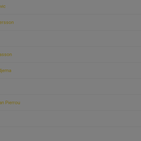
vic
tersson
asson
djema
an Pierrou