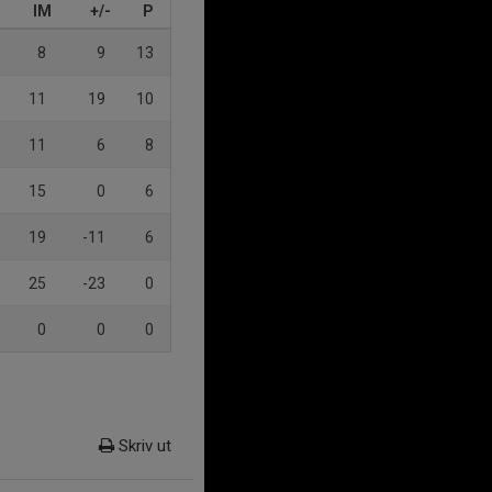
IM
+/-
P
8
9
13
11
19
10
11
6
8
15
0
6
19
-11
6
25
-23
0
0
0
0
Skriv ut