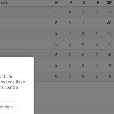
upp E
M
V
O
F
GM
5
4
1
0
17
5
3
1
1
30
g
5
2
2
1
17
5
2
0
3
15
5
2
0
3
8
5
0
0
5
2
att vår
0
0
0
0
0
 används även
 förbättra
vändiga