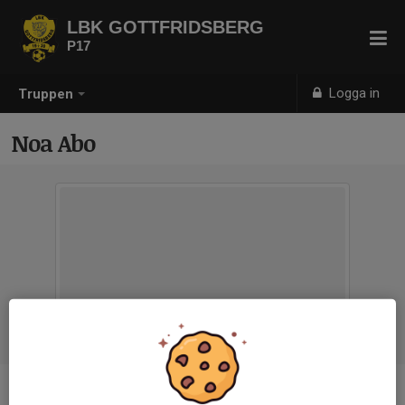
LBK GOTTFRIDSBERG
P17
Logga in
Truppen
Noa Abo
Position
-