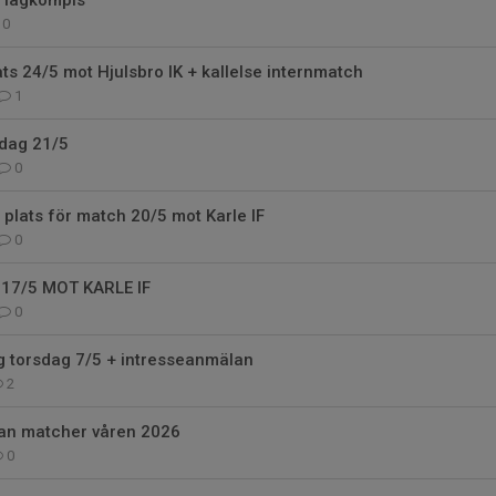
a lagkompis
0
ts 24/5 mot Hjulsbro IK + kallelse internmatch
1
idag 21/5
0
 plats för match 20/5 mot Karle IF
0
17/5 MOT KARLE IF
0
g torsdag 7/5 + intresseanmälan
2
an matcher våren 2026
0