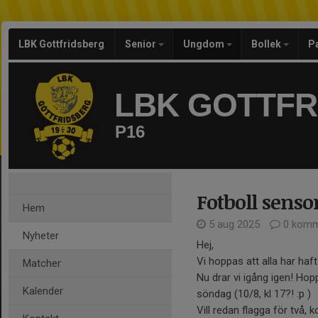
LBK Gottfridsberg
Senior
Ungdom
Bollek
P
LBK GOTTF
P16
Fotboll sen
Hem
5 aug 2025
0 komm
Nyheter
Hej,
Vi hoppas att alla har haf
Matcher
Nu drar vi igång igen! Hop
Kalender
söndag (10/8, kl 17?! :p )
Vill redan flagga för tv