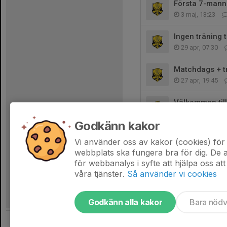
Första 7-mann
3 maj, 13:23
Ingen träning 
29 apr, 07:30
Matchdags + t
27 apr, 19:45
Välkommen till
9 apr, 23:28
Godkänn kakor
Ingen träning s
Vi använder oss av kakor (cookies) för 
1 apr, 19:18
webbplats ska fungera bra för dig. De
för webbanalys i syfte att hjälpa oss att
våra tjänster.
Så använder vi cookies
Godkänn alla kakor
Bara nöd
Tjäna pengar till laget