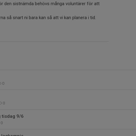
för den sistnämda behövs många voluntärer för att
.
na så snart ni bara kan så att vi kan planera i tid.
0
0
g tisdag 9/6
0