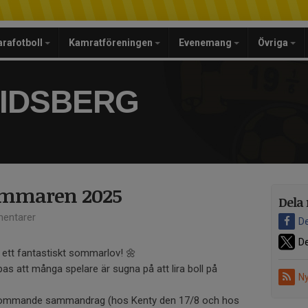
arafotboll
Kamratföreningen
Evenemang
Övriga
RIDSBERG
sommaren 2025
Dela 
entarer
De
De
t ett fantastiskt sommarlov! 🌼
pas att många spelare är sugna på att lira boll på
Ny
å, kommande sammandrag (hos Kenty den 17/8 och hos