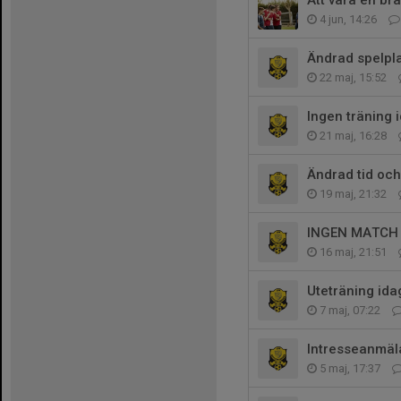
Att vara en br
4 jun, 14:26
Ändrad spelpla
22 maj, 15:52
Ingen träning 
21 maj, 16:28
Ändrad tid och
19 maj, 21:32
INGEN MATCH 
16 maj, 21:51
Uteträning ida
7 maj, 07:22
Intresseanmäl
5 maj, 17:37