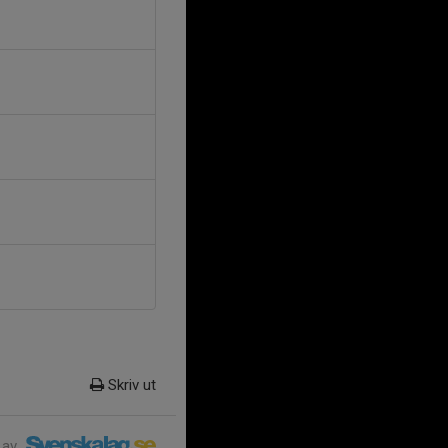
Skriv ut
 av