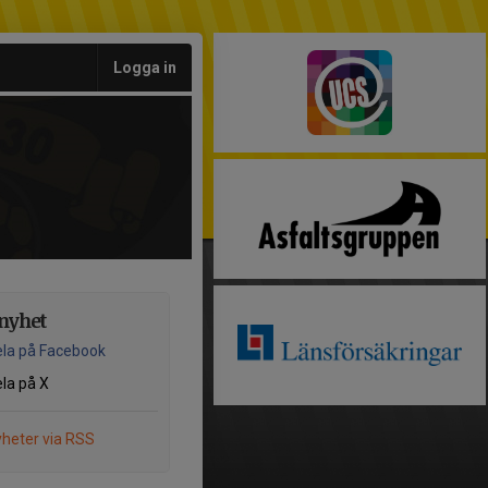
Logga in
nyhet
la på Facebook
la på X
heter via RSS