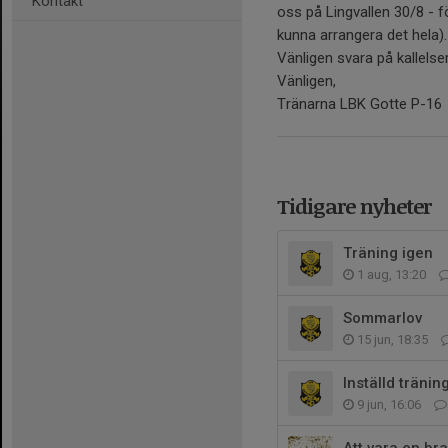
Kontakt
oss på Lingvallen 30/8 - 
kunna arrangera det hela)
Vänligen svara på kallelser
Vänligen,
Tränarna LBK Gotte P-16
Tidigare nyheter
Träning igen
1 aug, 13:20
Sommarlov
15 jun, 18:35
Inställd tränin
9 jun, 16:06