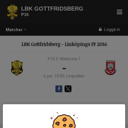
LBK GOTTFRIDSBERG
P16
Logga in
Matcher
LBK Gottfridsberg - Linköpings FF 2016
P10 C Mellersta 1
-
6 jun, 10:00, Lingvallen
Samling 09:00
Endast kallade kunde anmäla sig till aktiviteten. 18 personer var kallade.
Logga in här