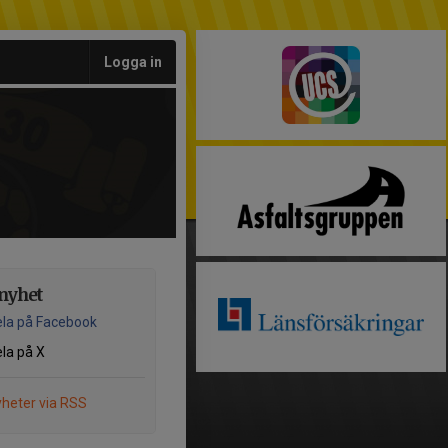
Logga in
nyhet
la på Facebook
la på X
heter via RSS