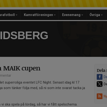
arafotboll
Kamratföreningen
Evenemang
Övriga
RIDSBERG
h MAIK cupen
Dela 
mentar
De
et superroliga eventet LFC Night. Senast idag kl 17
De
a som tänker följa med, så ni som inte svarat tacka ja
Ny
i ska spela på lördag, så har vi fått spelschema.