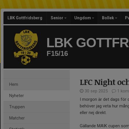
LBK Gottfridsberg
Senior
Ungdom
Bollek
P
LBK GOTTF
F15/16
LFC Night oc
Hem
30 sep 2025
1 kom
Nyheter
I morgon är det dags för d
behöver jag veta hur mång
Truppen
eller nej direkt.
Matcher
Gällande MAIK cupen som v