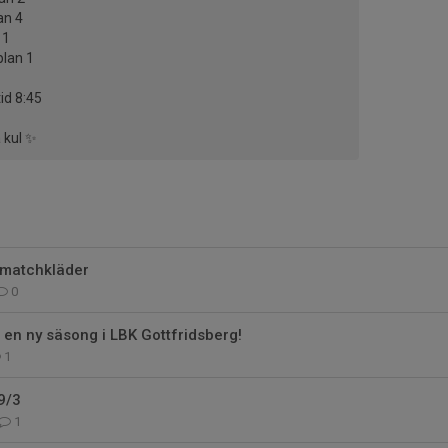
an 4
 1
plan 1
d 8:45
å kul ✨
 matchkläder
0
 en ny säsong i LBK Gottfridsberg!
1
9/3
1