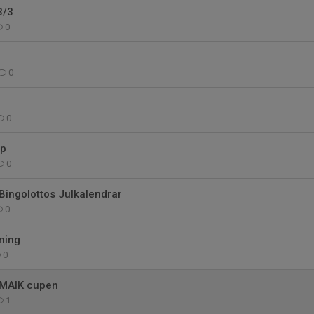
3/3
0
0
0
up
0
 Bingolottos Julkalendrar
0
ning
0
 MAIK cupen
1