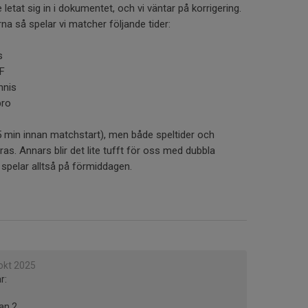
letat sig in i dokumentet, och vi väntar på korrigering.
rna så spelar vi matcher följande tider:
s
FF
nnis
bro
5 min innan matchstart), men både speltider och
s. Annars blir det lite tufft för oss med dubbla
 spelar alltså på förmiddagen.
okt 2025
r:
lan 2