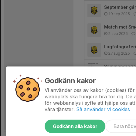
September går 
19 sep 2025
Match mot Sm
2 sep 2025
Lagfotografer
27 aug 2025
Sammandrag 
27 aug 2025
Godkänn kakor
Info gällande
Vi använder oss av kakor (cookies) för 
26 aug 2025
webbplats ska fungera bra för dig. De
för webbanalys i syfte att hjälpa oss att
våra tjänster.
Så använder vi cookies
Godkänn alla kakor
Bara nöd