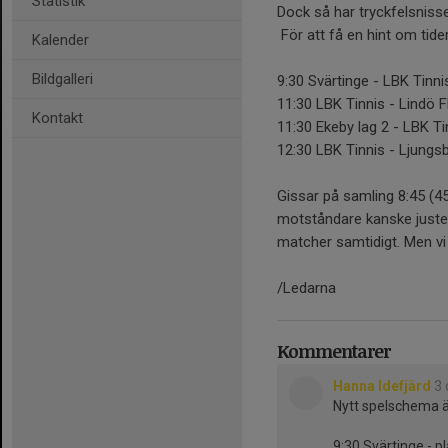
Statistik
Dock så har tryckfelsnisse 
För att få en hint om tide
Kalender
Bildgalleri
9:30 Svärtinge - LBK Tinni
11:30 LBK Tinnis - Lindö 
Kontakt
11:30 Ekeby lag 2 - LBK Ti
12:30 LBK Tinnis - Ljungs
Gissar på samling 8:45 (4
motståndare kanske justera
matcher samtidigt. Men vi
/Ledarna
Kommentarer
Hanna Idefjärd
3 
Nytt spelschema ä
9:30 Svärtinge - p