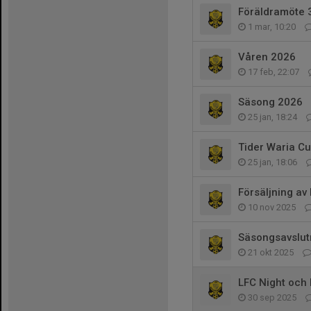
Föräldramöte 
1 mar, 10:20
Våren 2026
17 feb, 22:07
Säsong 2026
25 jan, 18:24
Tider Waria C
25 jan, 18:06
Försäljning av
10 nov 2025
Säsongsavslut
21 okt 2025
LFC Night och
30 sep 2025